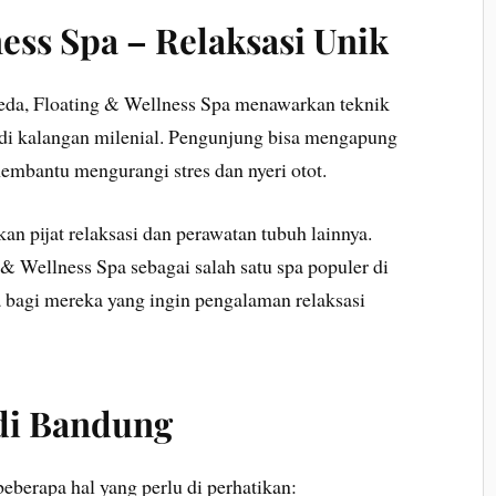
ness Spa – Relaksasi Unik
eda, Floating & Wellness Spa menawarkan teknik
r di kalangan milenial. Pengunjung bisa mengapung
embantu mengurangi stres dan nyeri otot.
kan pijat relaksasi dan perawatan tubuh lainnya.
& Wellness Spa sebagai salah satu spa populer di
a bagi mereka yang ingin pengalaman relaksasi
di Bandung
eberapa hal yang perlu di perhatikan: