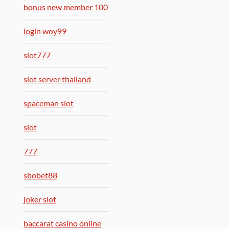
bonus new member 100
login woy99
slot777
slot server thailand
spaceman slot
slot
777
sbobet88
joker slot
baccarat casino online