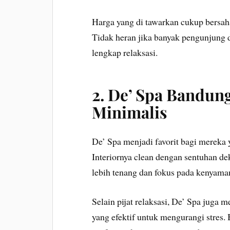
Harga yang di tawarkan cukup bersah
Tidak heran jika banyak pengunjung 
lengkap relaksasi.
2. De’ Spa Bandun
Minimalis
De’ Spa menjadi favorit bagi mereka
Interiornya clean dengan sentuhan d
lebih tenang dan fokus pada kenyama
Selain pijat relaksasi, De’ Spa juga 
yang efektif untuk mengurangi stres.