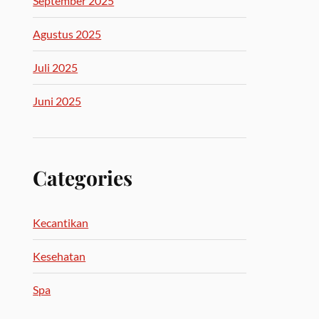
September 2025
Agustus 2025
Juli 2025
Juni 2025
Categories
Kecantikan
Kesehatan
Spa