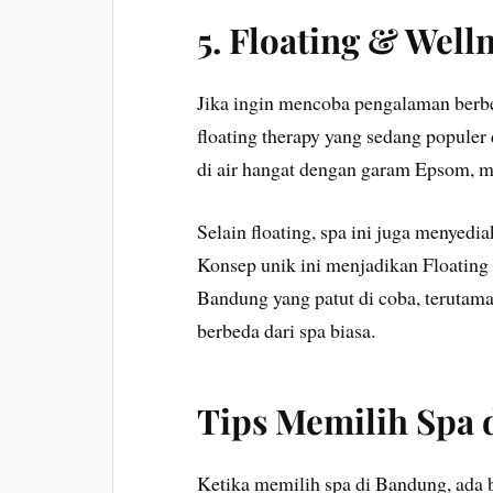
5. Floating & Well
Jika ingin mencoba pengalaman berb
floating therapy yang sedang popule
di air hangat dengan garam Epsom, m
Selain floating, spa ini juga menyedia
Konsep unik ini menjadikan Floating 
Bandung yang patut di coba, terutam
berbeda dari spa biasa.
Tips Memilih Spa 
Ketika memilih spa di Bandung, ada b