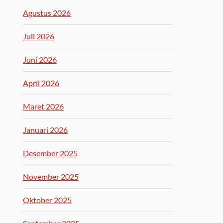
Agustus 2026
Juli 2026
Juni 2026
April 2026
Maret 2026
Januari 2026
Desember 2025
November 2025
Oktober 2025