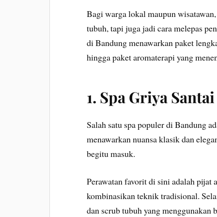
Bagi warga lokal maupun wisatawan,
tubuh, tapi juga jadi cara melepas pen
di Bandung menawarkan paket lengkap 
hingga paket aromaterapi yang mene
1. Spa Griya Santa
Salah satu spa populer di Bandung adal
menawarkan nuansa klasik dan elega
begitu masuk.
Perawatan favorit di sini adalah pija
kombinasikan teknik tradisional. Sela
dan scrub tubuh yang menggunakan b