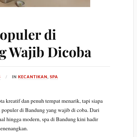
opuler di
g Wajib Dicoba
5
IN
KECANTIKAN
,
SPA
 kreatif dan penuh tempat menarik, tapi siapa
a populer di Bandung yang wajib di coba. Dari
al hingga modern, spa di Bandung kini hadir
menenangkan.